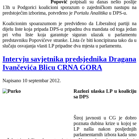
Popović
potpisali su danas nešto poslije
13h u Podgorici koalicioni sporazum o zajedničkom nastupu na
predstojećim izborima, potvrđeno je
Portalu Analitika
u DPS-u.
Koalicionim spoarazumom je predviđeno da Liberalnoj partiji na
dijelu liste koja pripada DPS-u pripadnu dva mandata od toga jedan
pri vrhu liste koja garantuje siguran ulazak u parlamentu
predstavniku Popovićeve stranke. Lista će biti koncipirana tako da u
slučaju osvajanja vlasti LP pripadne dva mjesta u parlamentu.
Intervju savjetnika predsjednika Dragana
Ivančevića Blicu CRNA GORA
Napisano
10 septembar 2012
.
Razlozi ulaska LP u koaliciju
sa DPS
Široj javnosti u CG je dobro
poznata dubina krize u kojoj se
LP našla nakon posljednjih
parlamentarnih izbora kada smo