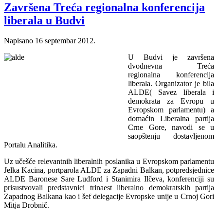
Završena Treća regionalna konferencija
liberala u Budvi
Napisano
16 septembar 2012
.
U Budvi je završena
dvodnevna Treća
regionalna konferencija
liberala. Organizator je bila
ALDE( Savez liberala i
demokrata za Evropu u
Evropskom parlamentu) a
domaćin Liberalna partija
Crne Gore, navodi se u
saopštenju dostavljenom
Portalu Analitika.
Uz učešće relevantnih liberalnih poslanika u Evropskom parlamentu
Jelka Kacina, portparola ALDE za Zapadni Balkan, potpredsjednice
ALDE Baronese Sare Ludford i Stanimira Ilčeva, konferenciji su
prisustvovali predstavnici trinaest liberalno demokratskih partija
Zapadnog Balkana kao i šef delegacije Evropske unije u Crnoj Gori
Mitja Drobnič.