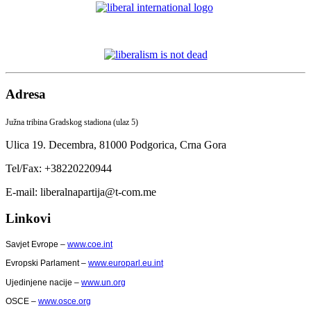
Adresa
Južna tribina Gradskog stadiona (ulaz 5)
Ulica 19. Decembra,
81000 Podgorica,
Crna Gora
Tel/Fax: +38220220944
E-mail: liberalnapartija@t-com.me
Linkovi
Savjet Evrope –
www.coe.int
Evropski Parlament –
www.europarl.eu.int
Ujedinjene nacije –
www.un.org
OSCE –
www.osce.org