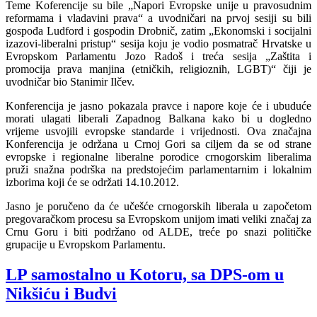
Teme Koferencije su bile „Napori Evropske unije u pravosudnim
reformama i vladavini prava“ a uvodničari na prvoj sesiji su bili
gospođa Ludford i gospodin Drobnič, zatim „Ekonomski i socijalni
izazovi-liberalni pristup“ sesija koju je vodio posmatrač Hrvatske u
Evropskom Parlamentu Jozo Radoš i treća sesija „Zaštita i
promocija prava manjina (etničkih, religioznih, LGBT)“ čiji je
uvodničar bio Stanimir Ilčev.
Konferencija je jasno pokazala pravce i napore koje će i ubuduće
morati ulagati liberali Zapadnog Balkana kako bi u dogledno
vrijeme usvojili evropske standarde i vrijednosti. Ova značajna
Konferencija je održana u Crnoj Gori sa ciljem da se od strane
evropske i regionalne liberalne porodice crnogorskim liberalima
pruži snažna podrška na predstojećim parlamentarnim i lokalnim
izborima koji će se održati 14.10.2012.
Jasno je poručeno da će učešće crnogorskih liberala u započetom
pregovaračkom procesu sa Evropskom unijom imati veliki značaj za
Crnu Goru i biti podržano od ALDE, treće po snazi političke
grupacije u Evropskom Parlamentu.
LP samostalno u Kotoru, sa DPS-om u
Nikšiću i Budvi