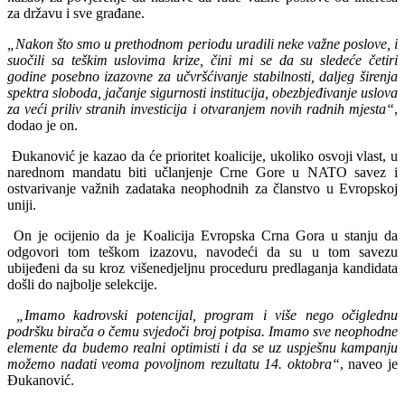
za državu i sve građane.
„Nakon što smo u prethodnom periodu uradili neke važne poslove, i
suočili sa teškim uslovima krize, čini mi se da su sledeće četiri
godine posebno izazovne za učvršćivanje stabilnosti, daljeg širenja
spektra sloboda, jačanje sigurnosti institucija, obezbjeđivanje uslova
za veći priliv stranih investicija i otvaranjem novih radnih mjesta“
,
dodao je on.
Đukanović je kazao da će prioritet koalicije, ukoliko osvoji vlast, u
narednom mandatu biti učlanjenje Crne Gore u NATO savez i
ostvarivanje važnih zadataka neophodnih za članstvo u Evropskoj
uniji.
On je ocijenio da je Koalicija Evropska Crna Gora u stanju da
odgovori tom teškom izazovu, navodeći da su u tom savezu
ubijeđeni da su kroz višenedjeljnu proceduru predlaganja kandidata
došli do najbolje selekcije.
„Imamo kadrovski potencijal, program i više nego očiglednu
podršku birača o čemu svjedoči broj potpisa. Imamo sve neophodne
elemente da budemo realni optimisti i da se uz uspješnu kampanju
možemo nadati veoma povoljnom rezultatu 14. oktobra“
, naveo je
Đukanović.