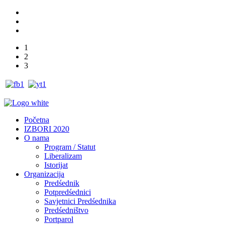
1
2
3
Početna
IZBORI 2020
O nama
Program / Statut
Liberalizam
Istorijat
Organizacija
Predśednik
Potpredśednici
Savjetnici Predśednika
Predśedništvo
Portparol