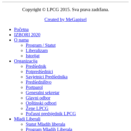
Copyright © LPCG 2015. Sva prava zadržana.
Created by MeGapixel
Početna
IZBORI 2020
O nama
Program / Statut
Liberalizam
Istorijat
Organizacija
Predśednik
Potpredśednici
Savjetnici Predśednika
Predśedništvo
Portparol
Generalni sekretar
Glavni odbor
Opštinski odbori
Žene LPCG
Počasni predsjednik LPCG
Mladi Liberali
Statut Mladih liberala
Program Mladih Liberala