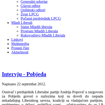
Generalni sekretar
Glavni odbor
Opštinski odbori
Žene LPCG
Počasni predsjednik LPCG
Mladi Liberali
Statut Mladih liberala
Program Mladih Liberala
Rukovodstvo Mladih Liberala
Linkovi
Multimedija
Postani član
Aktuelnosti
Intervju - Pobjeda
Napisano
22 septembar 2012
.
Osnivač i predsjednik Liberalne partije Andrija Popović u razgovoru
za Pobjedu govori o razlozima koji su doveli do raspada
nekadašnjeg Liberalnog saveza, koaliciji sa vladajućom partijom,
problemima u državi, političkoj sceni… očekivanjima da se LP