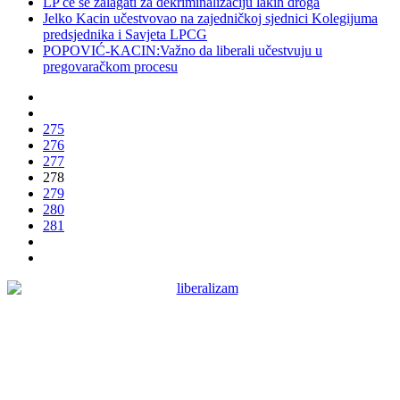
LP će se zalagati za dekriminalizaciju lakih droga
Jelko Kacin učestvovao na zajedničkoj sjednici Kolegijuma
predsjednika i Savjeta LPCG
POPOVIĆ-KACIN:Važno da liberali učestvuju u
pregovaračkom procesu
275
276
277
278
279
280
281