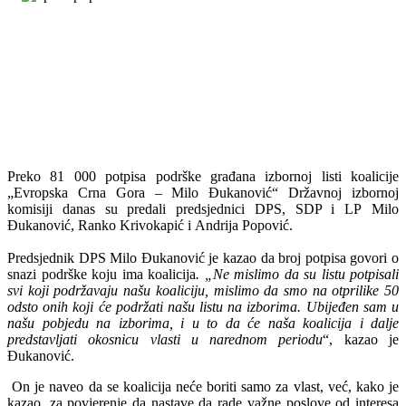
Preko 81 000 potpisa podrške građana izbornoj listi koalicije
„Evropska Crna Gora – Milo Đukanović“ Državnoj izbornoj
komisiji danas su predali predsjednici DPS, SDP i LP Milo
Đukanović, Ranko Krivokapić i Andrija Popović.
Predsjednik DPS Milo Đukanović je kazao da broj potpisa govori o
snazi podrške koju ima koalicija
. „Ne mislimo da su listu potpisali
svi koji podržavaju našu koaliciju, mislimo da smo na otprilike 50
odsto onih koji će podržati našu listu na izborima. Ubijeđen sam u
našu pobjedu na izborima, i u to da će naša koalicija i dalje
predstavljati okosnicu vlasti u narednom periodu
“, kazao je
Đukanović.
On je naveo da se koalicija neće boriti samo za vlast, već, kako je
kazao, za povjerenje da nastave da rade važne poslove od interesa