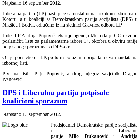
Napisano
16 septembar 2012
.
Liberalna partija (LP) nastupiće samostalno na lokalnim izborima u
Kotoru, a u koaliciji sa Demokratskom partija socijalista (DPS) u
Nikšiću i Budvi, odlučeno je na sjednici Glavnog odbora LP.
Lider LP Andrija Popović rekao je agenciji Mina da je GO usvojio
poslaničku listu za parlamentarne izbore 14. oktobra u okviru ranije
potpisanog sporazuma sa DPS-om.
On je podsjetio da LP, po tom sporazumu pripadaju dva mandata na
izbornoj listi.
Prvi na listi LP je Popović, a drugi njegov savjetnik Dragan
Ivančević.
DPS i Liberalna partija potpisale
koalicioni sporazum
Napisano
13 septembar 2012
.
Predsjednici Demokratske partije socijalista
i Liberalne
partije
Milo Đukanović
i
Andrija