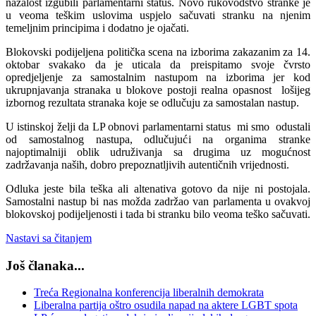
nažalost izgubili parlamentarni status. Novo rukovodstvo stranke je
u veoma teškim uslovima uspjelo sačuvati stranku na njenim
temeljnim principima i dodatno je ojačati.
Blokovski podijeljena politička scena na izborima zakazanim za 14.
oktobar svakako da je uticala da preispitamo svoje čvrsto
opredjeljenje za samostalnim nastupom na izborima jer kod
ukrupnjavanja stranaka u blokove postoji realna opasnost lošijeg
izbornog rezultata stranaka koje se odlučuju za samostalan nastup.
U istinskoj želji da LP obnovi parlamentarni status mi smo odustali
od samostalnog nastupa, odlučujući na organima stranke
najoptimalniji oblik udruživanja sa drugima uz mogućnost
zadržavanja naših, dobro prepoznatljivih autentičnih vrijednosti.
Odluka jeste bila teška ali altenativa gotovo da nije ni postojala.
Samostalni nastup bi nas možda zadržao van parlamenta u ovakvoj
blokovskoj podijeljenosti i tada bi stranku bilo veoma teško sačuvati.
Nastavi sa čitanjem
Još članaka...
Treća Regionalna konferencija liberalnih demokrata
Liberalna partija oštro osudila napad na aktere LGBT spota