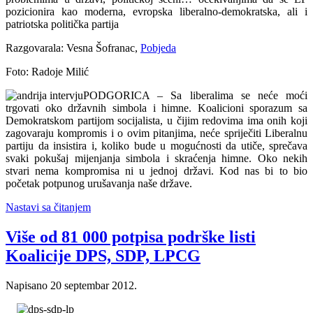
pozicionira kao moderna, evropska liberalno-demokratska, ali i
patriotska politička partija
Razgovarala: Vesna Šofranac,
Pobjeda
Foto: Radoje Milić
PODGORICA – Sa liberalima se neće moći
trgovati oko državnih simbola i himne. Koalicioni sporazum sa
Demokratskom partijom socijalista, u čijim redovima ima onih koji
zagovaraju kompromis i o ovim pitanjima, neće spriječiti Liberalnu
partiju da insistira i, koliko bude u mogućnosti da utiče, sprečava
svaki pokušaj mijenjanja simbola i skraćenja himne. Oko nekih
stvari nema kompromisa ni u jednoj državi. Kod nas bi to bio
početak potpunog urušavanja naše države.
Nastavi sa čitanjem
Više od 81 000 potpisa podrške listi
Koalicije DPS, SDP, LPCG
Napisano
20 septembar 2012
.