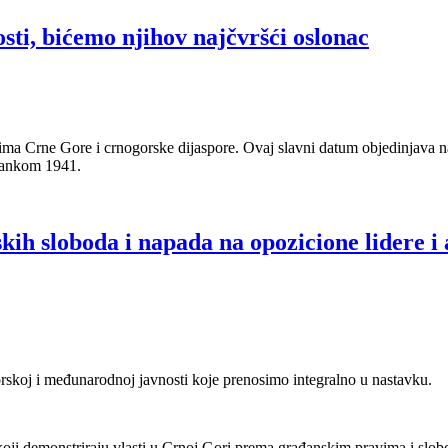
osti, bićemo njihov najčvršći oslonac
nima Crne Gore i crnogorske dijaspore. Ovaj slavni datum objedinjava na
stankom 1941.
 sloboda i napada na opozicione lidere i a
skoj i međunarodnoj javnosti koje prenosimo integralno u nastavku.
ji demonstriraju vlasti u Crnoj Gori prema građanskim pravima i slob