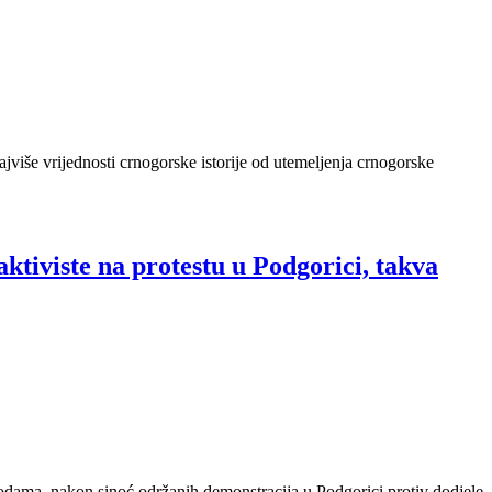
jviše vrijednosti crnogorske istorije od utemeljenja crnogorske
ktiviste na protestu u Podgorici, takva
odama, nakon sinoć održanih demonstracija u Podgorici protiv dodjele