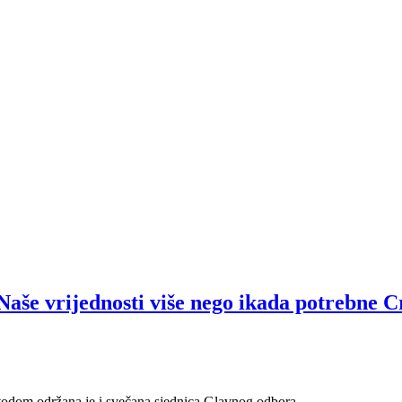
: Naše vrijednosti više nego ikada potrebne 
 povodom održana je i svečana sjednica Glavnog odbora.