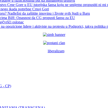
vatanje u različitostima put ka humanijem društvu
stvo Crne Gore u EU istorijska šansa koju ne smijemo propustiti ni mi
še nego ikada potrebne Crnoj Gori
u? Nadležni da zaštitite imovinu i živote svih ljudi u Baru
čnicima BiH: Opasnost da CG propusti šansu za EU
ajčvršći oslonac
 opozicione lidere i aktiviste na protestu u Podgorici, takva politik
 - CP)
GANIZAMA (TRANSGENA)