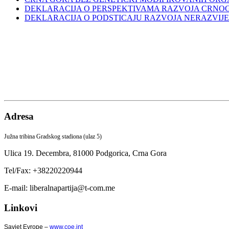
DEKLARACIJA O PERSPEKTIVAMA RAZVOJA CRNO
DEKLARACIJA O PODSTICAJU RAZVOJA NERAZVIJ
Adresa
Južna tribina Gradskog stadiona (ulaz 5)
Ulica 19. Decembra,
81000 Podgorica,
Crna Gora
Tel/Fax: +38220220944
E-mail: liberalnapartija@t-com.me
Linkovi
Savjet Evrope –
www.coe.int