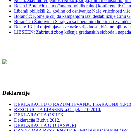
Belan: Slavimo vrijednosti Božića, sloga, mir i međusobno prih
Belan i Borančić na međunarodnoj liberalnoj konferenciji: Član
Liberali obilježili 21 godinu od osnivanja: Naše vrijednosti vi
Borančić: Kome je cilj da kampanjom laži destabilizuje Crnu Gor
Borančić i Šainović u Sarajevu sa liberalnim liderima i zvani
Belan: 13. jul objedinjava sve naše vrijednosti, bićemo njihov n
LIBSEEN: Zabrinuti zbog kršenja građanskih sloboda i napada na
Deklaracije
DEKLARACIJU O RAZUMIJEVANJU I SARADNJI (LPCG
REZOLUCIJA LIBSEEN-a,Osijek 2.10.2010.
DEKLARACIJA OSIJEK
Deklaracija Budva 2012.
DEKLARACIJA O DIJASPORI
CRNA GORA BEZ GENETICKI MODIFIKOVANIH OR