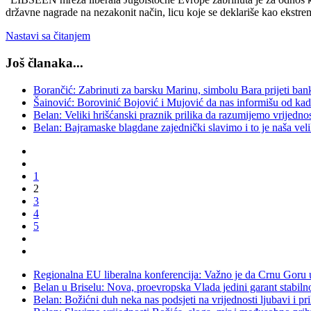
državne nagrade na nezakonit način, licu koje se deklariše kao ekstrem
Nastavi sa čitanjem
Još članaka...
Borančić: Zabrinuti za barsku Marinu, simbolu Bara prijeti ban
Šainović: Borovinić Bojović i Mujović da nas informišu od kad
Belan: Veliki hrišćanski praznik prilika da razumijemo vrijednos
Belan: Bajramaske blagdane zajednički slavimo i to je naša veli
1
2
3
4
5
Regionalna EU liberalna konferencija: Važno je da Crnu Goru u
Belan u Briselu: Nova, proevropska Vlada jedini garant stabil
Belan: Božićni duh neka nas podsjeti na vrijednosti ljubavi i pri