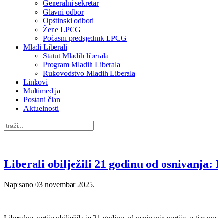
Generalni sekretar
Glavni odbor
Opštinski odbori
Žene LPCG
Počasni predsjednik LPCG
Mladi Liberali
Statut Mladih liberala
Program Mladih Liberala
Rukovodstvo Mladih Liberala
Linkovi
Multimedija
Postani član
Aktuelnosti
Liberali obilježili 21 godinu od osnivanja
Napisano
03 novembar 2025
.
Liberalna partija obilježila je 21 godinu od osnivanja partije, a tim