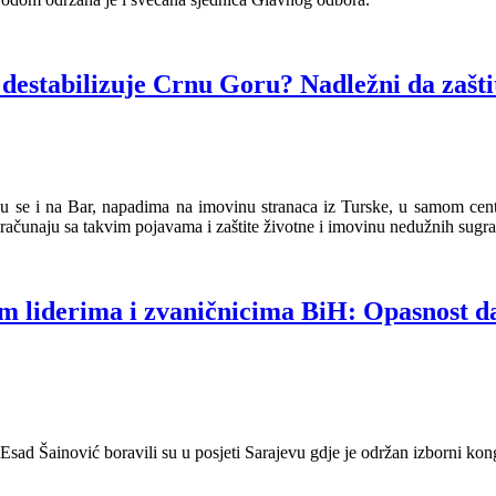
estabilizuje Crnu Goru? Nadležni da zaštiti
aju se i na Bar, napadima na imovinu stranaca iz Turske, u samom ce
računaju sa takvim pojavama i zaštite životne i imovinu nedužnih sugrađ
nim liderima i zvaničnicima BiH: Opasnost 
Esad Šainović boravili su u posjeti Sarajevu gdje je održan izborni kon