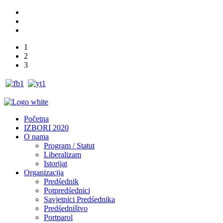
1
2
3
Početna
IZBORI 2020
O nama
Program / Statut
Liberalizam
Istorijat
Organizacija
Predśednik
Potpredśednici
Savjetnici Predśednika
Predśedništvo
Portparol