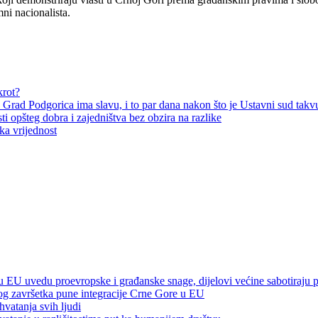
ni nacionalista.
krot?
 Grad Podgorica ima slavu, i to par dana nakon što je Ustavni sud tak
ti opšteg dobra i zajedništva bez obzira na razlike
ka vrijednost
 EU uvedu proevropske i građanske snage, dijelovi većine sabotiraju 
nog završetka pune integracije Crne Gore u EU
hvatanja svih ljudi