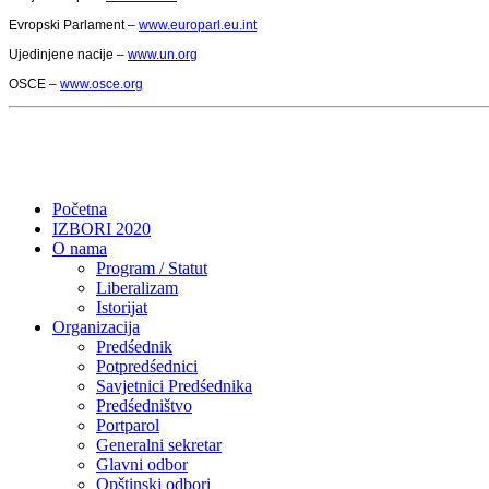
Evropski Parlament –
www.europarl.eu.int
Ujedinjene nacije –
www.un.org
OSCE –
www.osce.org
Početna
IZBORI 2020
O nama
Program / Statut
Liberalizam
Istorijat
Organizacija
Predśednik
Potpredśednici
Savjetnici Predśednika
Predśedništvo
Portparol
Generalni sekretar
Glavni odbor
Opštinski odbori