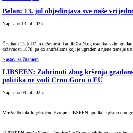
Belan: 13. jul objedinjava sve naše vrijedn
Napisano
13 jul 2025
.
Čestitam 13. jul Dan državnosti i antifašističkog ustanka, svim građa
državnosti 1878, pa do antifašizma koji je ugrađen u njene temelje u
Nastavi sa čitanjem
LIBSEEN: Zabrinuti zbog kršenja građanskih
politika ne vodi Crnu Goru u EU
Napisano
09 jul 2025
.
Mreža liberala Jugoistočne Evrope LIBSEEN uputila je pismo crnogor
"LIBSEEN mreža liberala Jugoistočne Evrope zabrinuta je za odnos ko