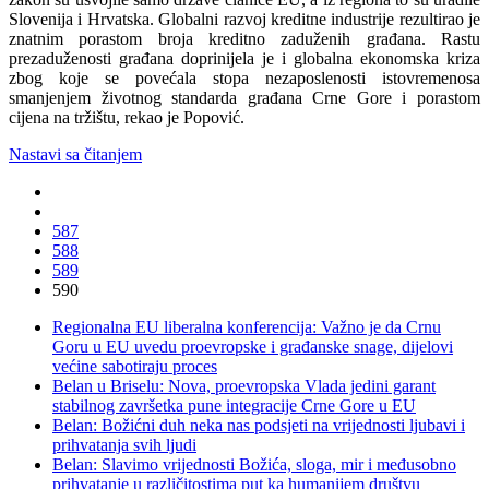
Slovenija i Hrvatska. Globalni razvoj kreditne industrije rezultirao je
znatnim porastom broja kreditno zaduženih građana. Rastu
prezaduženosti građana doprinijela je i globalna ekonomska kriza
zbog koje se povećala stopa nezaposlenosti istovremenosa
smanjenjem životnog standarda građana Crne Gore i porastom
cijena na tržištu, rekao je Popović.
Nastavi sa čitanjem
587
588
589
590
Regionalna EU liberalna konferencija: Važno je da Crnu
Goru u EU uvedu proevropske i građanske snage, dijelovi
većine sabotiraju proces
Belan u Briselu: Nova, proevropska Vlada jedini garant
stabilnog završetka pune integracije Crne Gore u EU
Belan: Božićni duh neka nas podsjeti na vrijednosti ljubavi i
prihvatanja svih ljudi
Belan: Slavimo vrijednosti Božića, sloga, mir i međusobno
prihvatanje u različitostima put ka humanijem društvu