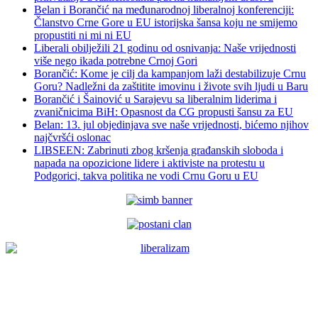
Belan i Borančić na međunarodnoj liberalnoj konferenciji:
Članstvo Crne Gore u EU istorijska šansa koju ne smijemo
propustiti ni mi ni EU
Liberali obilježili 21 godinu od osnivanja: Naše vrijednosti
više nego ikada potrebne Crnoj Gori
Borančić: Kome je cilj da kampanjom laži destabilizuje Crnu
Goru? Nadležni da zaštitite imovinu i živote svih ljudi u Baru
Borančić i Šainović u Sarajevu sa liberalnim liderima i
zvaničnicima BiH: Opasnost da CG propusti šansu za EU
Belan: 13. jul objedinjava sve naše vrijednosti, bićemo njihov
najčvršći oslonac
LIBSEEN: Zabrinuti zbog kršenja građanskih sloboda i
napada na opozicione lidere i aktiviste na protestu u
Podgorici, takva politika ne vodi Crnu Goru u EU