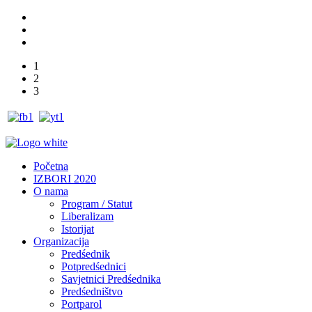
1
2
3
Početna
IZBORI 2020
O nama
Program / Statut
Liberalizam
Istorijat
Organizacija
Predśednik
Potpredśednici
Savjetnici Predśednika
Predśedništvo
Portparol