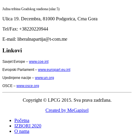
Južna tribina Gradskog stadiona (ulaz 5)
Ulica 19. Decembra,
81000 Podgorica,
Crna Gora
Tel/Fax: +38220220944
E-mail: liberalnapartija@t-com.me
Linkovi
Savjet Evrope –
www.coe.int
Evropski Parlament –
www.europarl.eu.int
Ujedinjene nacije –
www.un.org
OSCE –
www.osce.org
Copyright © LPCG 2015. Sva prava zadržana.
Created by MeGapixel
Početna
IZBORI 2020
O nama