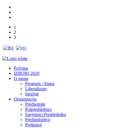
1
2
3
Početna
IZBORI 2020
O nama
Program / Statut
Liberalizam
Istorijat
Organizacija
Predśednik
Potpredśednici
Savjetnici Predśednika
Predśedništvo
Portparol