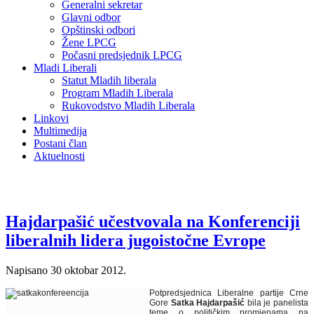
Generalni sekretar
Glavni odbor
Opštinski odbori
Žene LPCG
Počasni predsjednik LPCG
Mladi Liberali
Statut Mladih liberala
Program Mladih Liberala
Rukovodstvo Mladih Liberala
Linkovi
Multimedija
Postani član
Aktuelnosti
Hajdarpašić učestvovala na Konferenciji
liberalnih lidera jugoistočne Evrope
Napisano
30 oktobar 2012
.
Potpredsjednica Liberalne partije Crne
Gore
Satka Hajdarpašić
bila je panelista
teme o političkim promjenama na