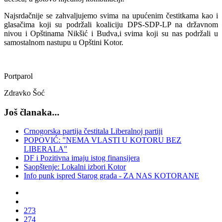
Najsrdačnije se zahvaljujemo svima na upućenim čestitkama kao i
glasačima koji su podržali koaliciju DPS-SDP-LP na državnom
nivou i Opštinama Nikšić i Budva,i svima koji su nas podržali u
samostalnom nastupu u Opštini Kotor.
Portparol
Zdravko Šoć
Još članaka...
Crnogorska partija čestitala Liberalnoj partiji
POPOVIĆ: "NEMA VLASTI U KOTORU BEZ
LIBERALA"
DF i Pozitivna imaju istog finansijera
Saopštenje: Lokalni izbori Kotor
Info punk ispred Starog grada - ZA NAS KOTORANE
273
274