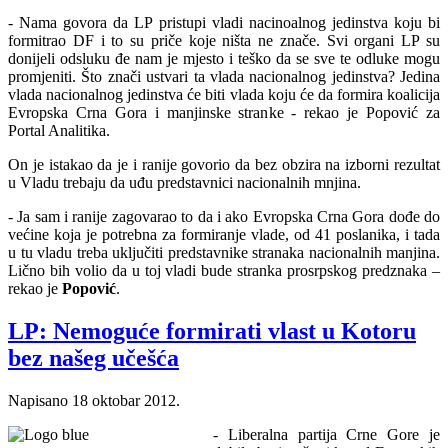
- Nama govora da LP pristupi vladi nacinoalnog jedinstva koju bi
formitrao DF i to su priče koje ništa ne znače. Svi organi LP su
donijeli odsluku đe nam je mjesto i teško da se sve te odluke mogu
promjeniti. Što znači ustvari ta vlada nacionalnog jedinstva? Jedina
vlada nacionalnog jedinstva će biti vlada koju će da formira koalicija
Evropska Crna Gora i manjinske stranke - rekao je Popović za
Portal Analitika.
On je istakao da je i ranije govorio da bez obzira na izborni rezultat
u Vladu trebaju da uđu predstavnici nacionalnih mnjina.
- Ja sam i ranije zagovarao to da i ako Evropska Crna Gora dođe do
većine koja je potrebna za formiranje vlade, od 41 poslanika, i tada
u tu vladu treba uključiti predstavnike stranaka nacionalnih manjina.
Lično bih volio da u toj vladi bude stranka prosrpskog predznaka –
rekao je
Popović
.
LP: Nemoguće formirati vlast u Kotoru
bez našeg učešća
Napisano
18 oktobar 2012
.
- Liberalna partija Crne Gore je