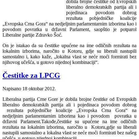
dobila brojne čestitke od Evropskih
liberalno demokratskih partija ali i
pojedinaca povodom dobrog
rezultata pobjedničke koalicije
„Evropska Crna Gora“ na nedjeljnim parlamentarnim izborima kao i
povodom povratka u državni Parlament, saopštio je potparol
Liberalne partije Zdravko Šoć.
On je istakao da su čestitke upućene na ime odličnih rezultata na
lokalnim izborima, naročito u Kotoru, gdje su liberali nastupili
samostalno i, kako kaže, „lokalna vlast se neće moći formirati bez
njihovog učešća, u gotovo nijednoj kombinaciji“.
Čestitke za LPCG
Napisano
18 oktobar 2012
.
Liberalna partija Crne Gore je dobila brojne čestitke od Evropskih
liberalno demokratskih partija ali i pojedinaca povodom dobrog
rezultata pobjedničke koalicije „Evropska Crna Gora“ na
nedjeljnim parlamentarnim izborima kao i povodom povratka u
državni Parlament.Takođe,čestitke su upućene na ime odličnih
rezultata na lokalnim izborima, naročito u Kotoru,gdje su liberali
nastupili samostalno a lokalna vlast se neće moći formirati bez našeg
učešća, u gotovo nijednoj kombinaciji.