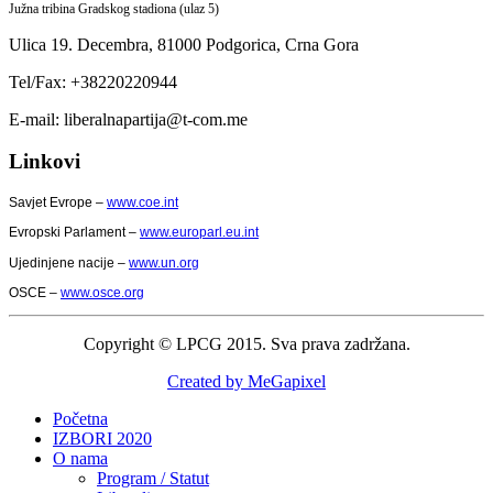
Južna tribina Gradskog stadiona (ulaz 5)
Ulica 19. Decembra,
81000 Podgorica,
Crna Gora
Tel/Fax: +38220220944
E-mail: liberalnapartija@t-com.me
Linkovi
Savjet Evrope –
www.coe.int
Evropski Parlament –
www.europarl.eu.int
Ujedinjene nacije –
www.un.org
OSCE –
www.osce.org
Copyright © LPCG 2015. Sva prava zadržana.
Created by MeGapixel
Početna
IZBORI 2020
O nama
Program / Statut