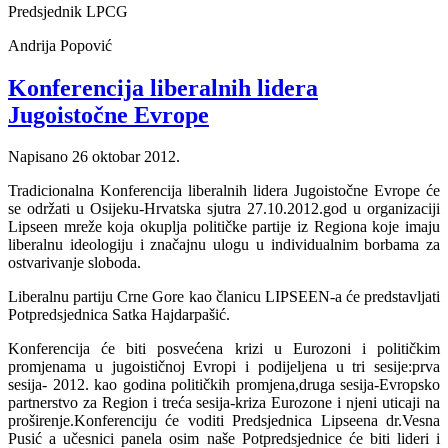
Predsjednik LPCG
Andrija Popović
Konferencija liberalnih lidera
Jugoistočne Evrope
Napisano
26 oktobar 2012
.
Tradicionalna Konferencija liberalnih lidera Jugoistočne Evrope će
se održati u Osijeku-Hrvatska sjutra 27.10.2012.god u organizaciji
Lipseen mreže koja okuplja političke partije iz Regiona koje imaju
liberalnu ideologiju i značajnu ulogu u individualnim borbama za
ostvarivanje sloboda.
Liberalnu partiju Crne Gore kao članicu LIPSEEN-a će predstavljati
Potpredsjednica Satka Hajdarpašić.
Konferencija će biti posvećena krizi u Eurozoni i političkim
promjenama u jugoističnoj Evropi i podijeljena u tri sesije:prva
sesija- 2012. kao godina političkih promjena,druga sesija-Evropsko
partnerstvo za Region i treća sesija-kriza Eurozone i njeni uticaji na
proširenje.Konferenciju će voditi Predsjednica Lipseena dr.Vesna
Pusić a učesnici panela osim naše Potpredsjednice će biti lideri i