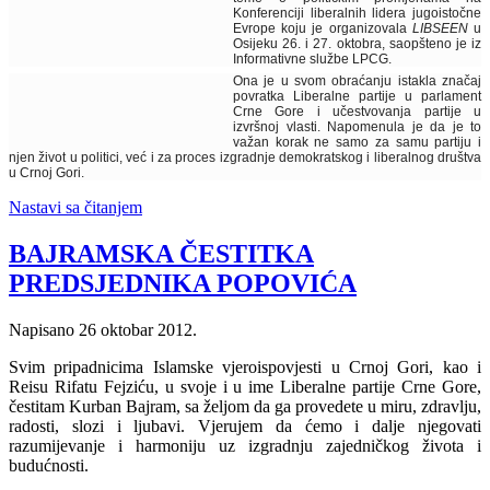
Konferenciji liberalnih lidera jugoistočne
Evrope koju je organizovala
LIBSEEN
u
Osijeku 26. i 27. oktobra, saopšteno je iz
Informativne službe LPCG.
Ona je u svom obraćanju istakla značaj
povratka Liberalne partije u parlament
Crne Gore i učestvovanja partije u
izvršnoj vlasti. Napomenula je da je to
važan korak ne samo za samu partiju i
njen život u politici, već i za proces izgradnje demokratskog i liberalnog društva
u Crnoj Gori.
Nastavi sa čitanjem
BAJRAMSKA ČESTITKA
PREDSJEDNIKA POPOVIĆA
Napisano
26 oktobar 2012
.
Svim pripadnicima Islamske vjeroispovjesti u Crnoj Gori, kao i
Reisu Rifatu Fejziću, u svoje i u ime Liberalne partije Crne Gore,
čestitam Kurban Bajram, sa željom da ga provedete u miru, zdravlju,
radosti, slozi i ljubavi. Vjerujem da ćemo i dalje njegovati
razumijevanje i harmoniju uz izgradnju zajedničkog života i
budućnosti.