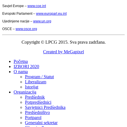
Savjet Evrope –
www.coe.int
Evropski Parlament –
www.europarl.eu.int
Ujedinjene nacije –
www.un.org
OSCE –
www.osce.org
Copyright © LPCG 2015. Sva prava zadržana.
Created by MeGapixel
Početna
IZBORI 2020
O nama
Program / Statut
Liberalizam
Istorijat
Organizacija
Predśednik
Potpredśednici
Savjetnici Predśednika
Predśedništvo
Portparol
Generalni sekretar