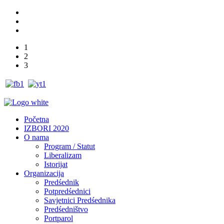
1
2
3
Početna
IZBORI 2020
O nama
Program / Statut
Liberalizam
Istorijat
Organizacija
Predśednik
Potpredśednici
Savjetnici Predśednika
Predśedništvo
Portparol