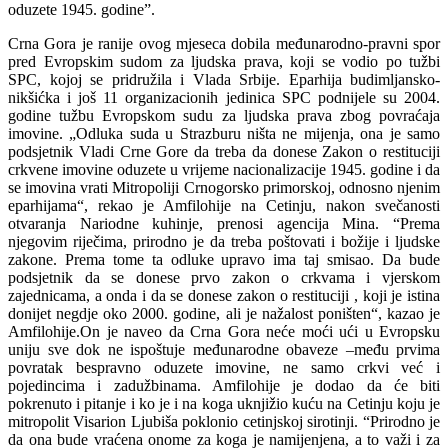
oduzete 1945. godine”.
Crna Gora je ranije ovog mjeseca dobila međunarodno-pravni spor
pred Evropskim sudom za ljudska prava, koji se vodio po tužbi
SPC, kojoj se pridružila i Vlada Srbije. Eparhija budimljansko-
nikšićka i još 11 organizacionih jedinica SPC podnijele su 2004.
godine tužbu Evropskom sudu za ljudska prava zbog povraćaja
imovine. „Odluka suda u Strazburu ništa ne mijenja, ona je samo
podsjetnik Vladi Crne Gore da treba da donese Zakon o restituciji
crkvene imovine oduzete u vrijeme nacionalizacije 1945. godine i da
se imovina vrati Mitropoliji Crnogorsko primorskoj, odnosno njenim
eparhijama“, rekao je Amfilohije na Cetinju, nakon svečanosti
otvaranja Nariodne kuhinje, prenosi agencija Mina. “Prema
njegovim riječima, prirodno je da treba poštovati i božije i ljudske
zakone. Prema tome ta odluke upravo ima taj smisao. Da bude
podsjetnik da se donese prvo zakon o crkvama i vjerskom
zajednicama, a onda i da se donese zakon o restituciji , koji je istina
donijet negdje oko 2000. godine, ali je nažalost poništen“, kazao je
Amfilohije.On je naveo da Crna Gora neće moći ući u Evropsku
uniju sve dok ne ispoštuje međunarodne obaveze –među prvima
povratak bespravno oduzete imovine, ne samo crkvi već i
pojedincima i zadužbinama. Amfilohije je dodao da će biti
pokrenuto i pitanje i ko je i na koga uknjižio kuću na Cetinju koju je
mitropolit Visarion Ljubiša poklonio cetinjskoj sirotinji. “Prirodno je
da ona bude vraćena onome za koga je namijenjena, a to važi i za