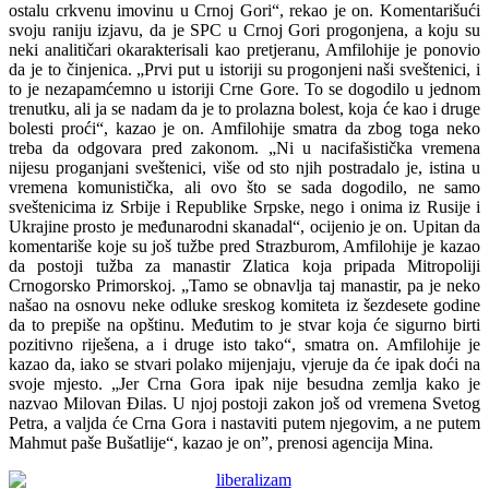
ostalu crkvenu imovinu u Crnoj Gori“, rekao je on. Komentarišući
svoju raniju izjavu, da je SPC u Crnoj Gori progonjena, a koju su
neki analitičari okarakterisali kao pretjeranu, Amfilohije je ponovio
da je to činjenica. „Prvi put u istoriji su progonjeni naši sveštenici, i
to je nezapamćemno u istoriji Crne Gore. To se dogodilo u jednom
trenutku, ali ja se nadam da je to prolazna bolest, koja će kao i druge
bolesti proći“, kazao je on. Amfilohije smatra da zbog toga neko
treba da odgovara pred zakonom. „Ni u nacifašistička vremena
nijesu proganjani sveštenici, više od sto njih postradalo je, istina u
vremena komunistička, ali ovo što se sada dogodilo, ne samo
sveštenicima iz Srbije i Republike Srpske, nego i onima iz Rusije i
Ukrajine prosto je međunarodni skanadal“, ocijenio je on. Upitan da
komentariše koje su još tužbe pred Strazburom, Amfilohije je kazao
da postoji tužba za manastir Zlatica koja pripada Mitropoliji
Crnogorsko Primorskoj. „Tamo se obnavlja taj manastir, pa je neko
našao na osnovu neke odluke sreskog komiteta iz šezdesete godine
da to prepiše na opštinu. Međutim to je stvar koja će sigurno birti
pozitivno riješena, a i druge isto tako“, smatra on. Amfilohije je
kazao da, iako se stvari polako mijenjaju, vjeruje da će ipak doći na
svoje mjesto. „Jer Crna Gora ipak nije besudna zemlja kako je
nazvao Milovan Đilas. U njoj postoji zakon još od vremena Svetog
Petra, a valjda će Crna Gora i nastaviti putem njegovim, a ne putem
Mahmut paše Bušatlije“, kazao je on”, prenosi agencija Mina.