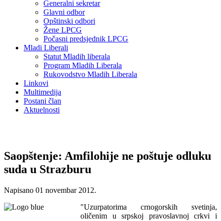
Generalni sekretar
Glavni odbor
Opštinski odbori
Žene LPCG
Počasni predsjednik LPCG
Mladi Liberali
Statut Mladih liberala
Program Mladih Liberala
Rukovodstvo Mladih Liberala
Linkovi
Multimedija
Postani član
Aktuelnosti
Saopštenje: Amfilohije ne poštuje odluku
suda u Strazburu
Napisano
01 novembar 2012
.
"Uzurpatorima crnogorskih svetinja,
oličenim u srpskoj pravoslavnoj crkvi i