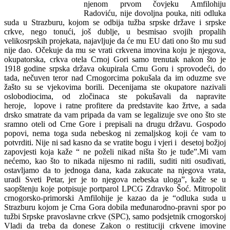
njenom prvom čovjeku Amfilohiju
Radoviću, nije dovoljna pouka, niti odluka
suda u Strazburu, kojom se odbija tužba srpske države i srpske
crkve, nego tonući, još dublje, u besmisao svojih propalih
velikosrpskih projekata, najavljuje da će mu EU dati ono što mu sud
nije dao. Očekuje da mu se vrati crkvena imovina koju je njegova,
okupatorska, crkva otela Crnoj Gori samo trenutak nakon što je
1918 godine srpska država okupirala Crnu Goru i sprovodeći, do
tada, nečuven teror nad Crnogorcima pokušala da im oduzme sve
žašto su se vjekovima borili. Decenijama ste okupatore nazivali
oslobodiocima, od zločinaca ste pokušavali da napravite
heroje, lopove i ratne profitere da predstavite kao žrtve, a sada
drsko smatrate da vam pripada da vam se legalizuje sve ono što ste
sramno oteli od Crne Gore i prepisali na drugu državu. Gospodo
popovi, nema toga suda nebeskog ni zemaljskog koji će vam to
potvrditi. Nije ni sad kasno da se vratite bogu i vjeri i desetoj božjoj
zapovjesti koja kaže “ ne poželi nikad ništa što je tuđe”.Mi vam
nećemo, kao što to nikada nijesmo ni radili, suditi niti osuđivati,
ostavljamo da to jednoga dana, kada zakucate na njegova vrata,
uradi Sveti Petar, jer je to njegova nebeska uloga”, kaže se u
saopštenju koje potpisuje portparol LPCG Zdravko Šoć. Mitropolit
crnogorsko-primorski Amfilohije je kazao da je “odluka suda u
Strazburu kojom je Crna Gora dobila međunarodno-pravni spor po
tužbi Srpske pravoslavne crkve (SPC), samo podsjetnik crnogorskoj
Vladi da treba da donese Zakon o restituciji crkvene imovine